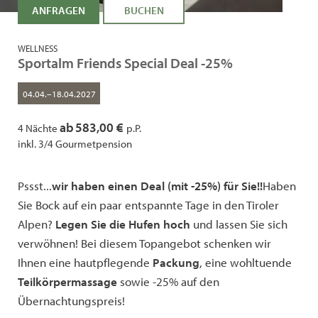
ANFRAGEN
BUCHEN
WELLNESS
Sportalm Friends Special Deal -25%
04.04.–18.04.2027
ab
583,00 €
4 Nächte
p.P.
inkl. 3/4 Gourmetpension
Pssst...
wir haben einen Deal (mit -25%) für Sie!!
Haben
Sie Bock auf ein paar entspannte Tage in den Tiroler
Alpen?
Legen Sie die Hufen hoch
und lassen Sie sich
verwöhnen! Bei diesem Topangebot schenken wir
Ihnen eine hautpflegende
Packung
, eine wohltuende
Teilkörpermassage
sowie -25% auf den
Übernachtungspreis!