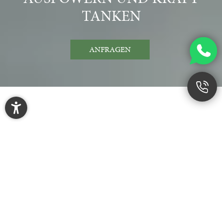
TANKEN
ANFRAGEN
Urlaub im Pitztal? Unser Resort erwartet Sie!
Auspowern, Kraft tanken und
genießen
Ein traumhaftes Bergpanorama mit 76 Dreitausendern,